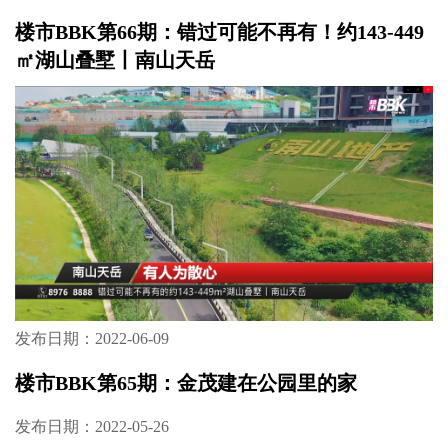
楼市BBK第68期：墙外金融街 墙内徽州园丨繁
华深处 建发养云
发布日期：2022-07-19
楼市BBK第67期：长沙龙湖首座阳光工房！龙
湖江与城TOP系品质洋房首作
发布日期：2022-06-23
楼市BBK第66期：错过可能不再有！约143-449
㎡湖山叠墅丨南山天岳