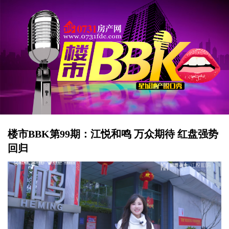
楼市BBK第99期：江悦和鸣 万众期待 红盘强势
回归