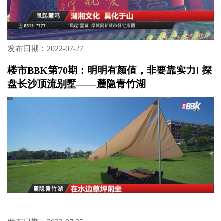
楼市BBK第71期：“凤起”星城，绿城刷新城市
好宅版图
发布日期：2022-07-27
楼市BBK第70期：明明有颜值，非要靠实力! 探
盘长沙顶流别墅——麓隐青竹湖