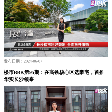
发布日期：2024-06-07
楼市BBK第95期：在高铁核心区选豪宅，首推
华实长沙领峯