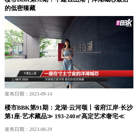
的低密臻藏
发布日期：2023-09-14
楼市BBK第91期：龙湖·云河颂丨省府江岸·长沙
第1座·艺术藏品≫ 193-240㎡高定艺术奢宅≪
发布日期：2023-08-29