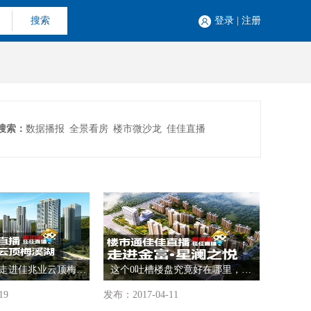
搜索
登录
|
注册
搜索：
数据播报
全景看房
楼市微沙龙
佳佳直播
佳佳直播带您走进佳兆业云顶梅溪湖
这个0吐槽楼盘究竟好在哪里，佳佳直播带你一探究竟
19
发布：2017-04-11