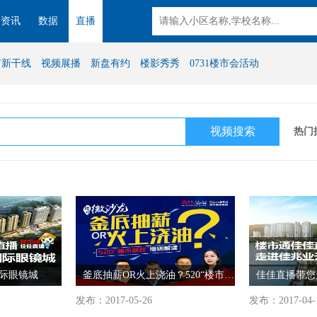
资讯
数据
直播
市新干线
视频展播
新盘有约
楼影秀秀
0731楼市会活动
热门
际眼镜城
釜底抽薪OR火上浇油？520“楼市新政”细则解读
发布：2017-05-26
发布：2017-04-