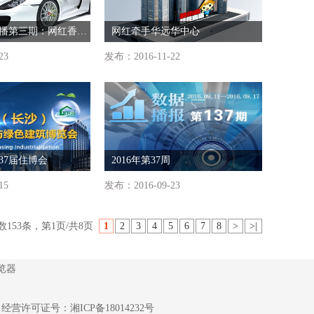
楼市通佳佳直播第三期：网红香车周末云集中建信和城
网红牵手华远华中心
23
发布：2016-11-22
第37届住博会
2016年第37周
15
发布：2016-09-23
数153条，第1页/共8页
1
2
3
4
5
6
7
8
>
>|
览器
6
经营许可证号：
湘ICP备18014232号