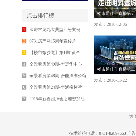
点击排行榜
发布：2016-12-06
1
买房常见九大典型纠纷案例 律师为您支招
2
0731房产网15周年宣传片
3
【楼市微沙龙】第1期“黄金十年”专家座谈会举行
4
全景看房第49期-华远华中心
5
全景看房第48期-合能洋湖公馆
发布：2016-11-22
6
全景看房第24期-华润橡树湾
7
2015年新春团拜会之理想加油
为
技术维护电话：0731-82897663 广告业