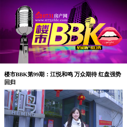
楼市BBK第99期：江悦和鸣 万众期待 红盘强势
回归