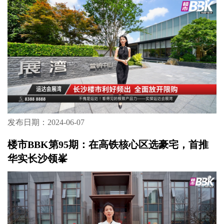
发布日期：2024-06-07
楼市BBK第95期：在高铁核心区选豪宅，首推
华实长沙领峯