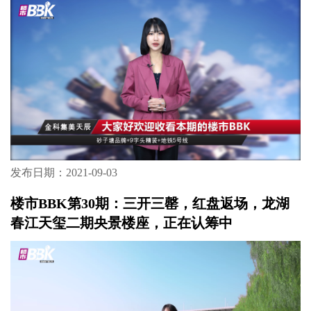
楼市BBK第32期：置业梅溪湖的臻贵机会！ 全
球第25座绿地海珀系TOP豪宅，让我们一探究
竟！
发布日期：2021-09-03
楼市BBK第31期：砂子塘小学，精装9字头！这
样的项目简直太诱人！