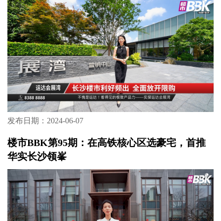
发布日期：2024-06-07
楼市BBK第95期：在高铁核心区选豪宅，首推
华实长沙领峯