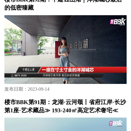
的低密臻藏
发布日期：2023-09-14
楼市BBK第91期：龙湖·云河颂丨省府江岸·长沙
第1座·艺术藏品≫ 193-240㎡高定艺术奢宅≪