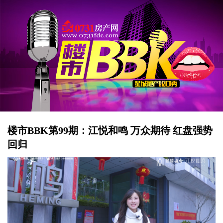
楼市BBK第99期：江悦和鸣 万众期待 红盘强势
回归