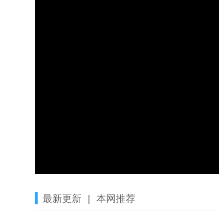
最新更新
本网推荐