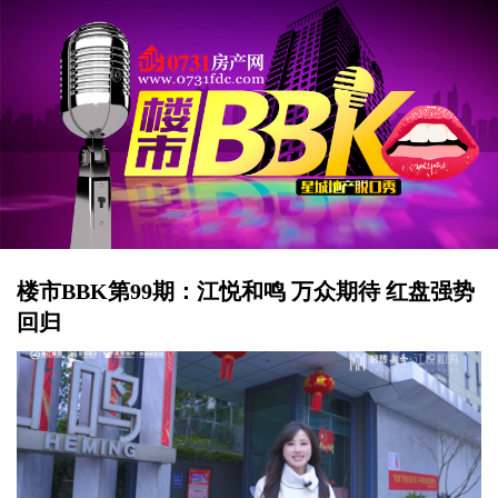
楼市BBK第99期：江悦和鸣 万众期待 红盘强势
回归