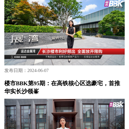
发布日期：2024-06-07
楼市BBK第95期：在高铁核心区选豪宅，首推
华实长沙领峯