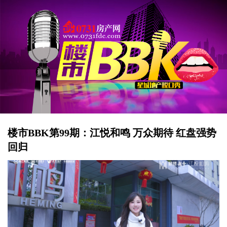
楼市BBK第99期：江悦和鸣 万众期待 红盘强势
回归