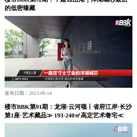
的低密臻藏
发布日期：2023-09-14
楼市BBK第91期：龙湖·云河颂丨省府江岸·长沙
第1座·艺术藏品≫ 193-240㎡高定艺术奢宅≪