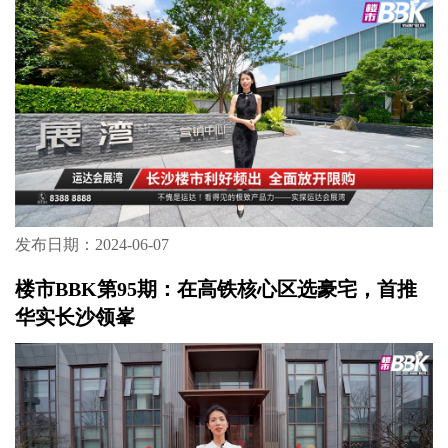
发布日期：2024-06-07
楼市BBK第95期：在高铁核心区选豪宅，首推
华实长沙领峯