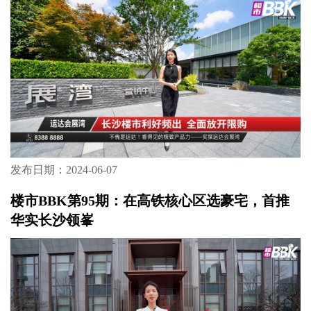
发布日期：2024-06-07
楼市BBK第95期：在高铁核心区选豪宅，首推
华实长沙领峯