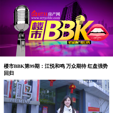
楼市BBK第99期：江悦和鸣 万众期待 红盘强势
回归