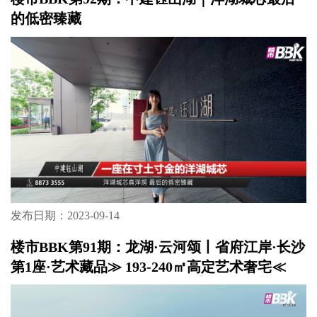
的低密臻藏
发布日期：2023-09-14
楼市BBK第91期：龙湖·云河颂丨省府江岸·长沙
第1座·艺术藏品≫ 193-240㎡高定艺术奢宅≪