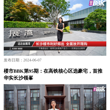
发布日期：2024-06-07
楼市BBK第95期：在高铁核心区选豪宅，首推
华实长沙领峯