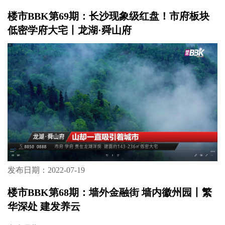
楼市BBK第69期：长沙现象级红盘！市府板块
低密学府大宅丨龙湖·舜山府
发布日期：2022-07-19
楼市BBK第68期：墙外金融街 墙内徽州园丨繁
华深处 建发养云