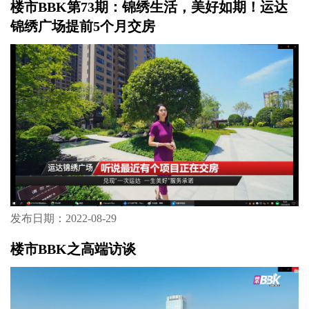
楼市BBK第73期：锦绣生活，美好如期！运达
锦绣广场提前5个月交房
发布日期：2022-08-29
楼市BBK之高端访谈