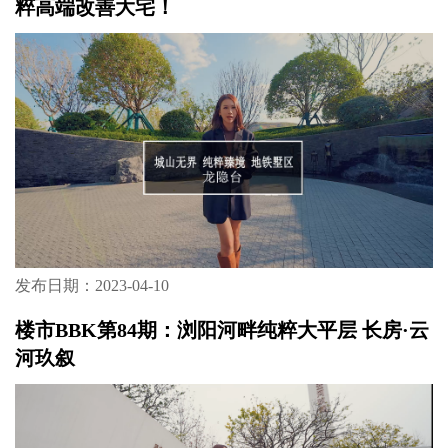
粹高端改善大宅！
发布日期：2023-04-10
楼市BBK第84期：浏阳河畔纯粹大平层 长房·云
河玖叙