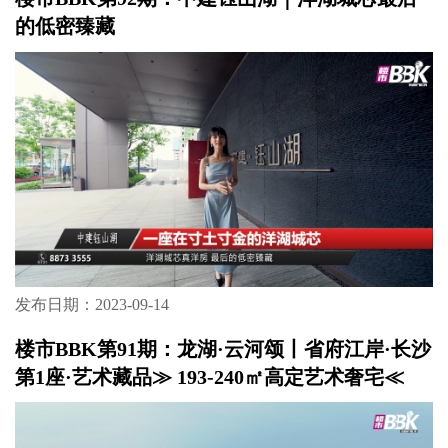
的低密臻藏
发布日期：2023-09-14
楼市BBK第91期：龙湖·云河颂丨省府江岸·长沙
第1座·艺术藏品≫ 193-240㎡高定艺术奢宅≪