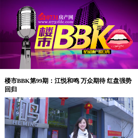
楼市BBK第99期：江悦和鸣 万众期待 红盘强势
回归