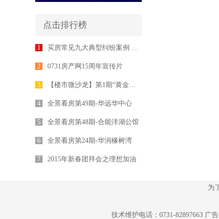
点击排行榜
1
买房常见九大典型纠纷案例 律师为您支招
2
0731房产网15周年宣传片
3
【楼市微沙龙】第1期“黄金十年”专家座谈会举行
4
全景看房第49期-华远华中心
5
全景看房第48期-合能洋湖公馆
6
全景看房第24期-华润橡树湾
7
2015年新春团拜会之理想加油
为
技术维护电话：0731-82897663 广告业