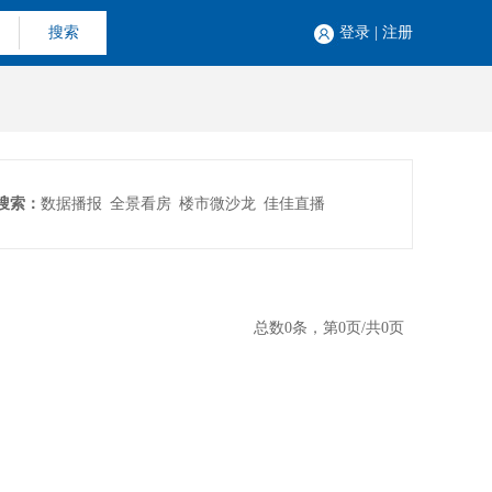
搜索
登录
|
注册
搜索：
数据播报
全景看房
楼市微沙龙
佳佳直播
总数0条，第0页/共0页